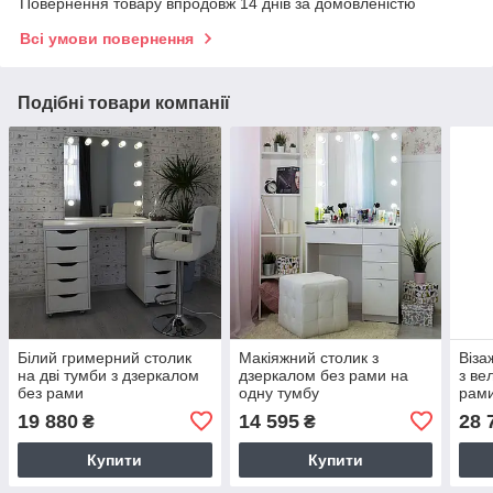
Повернення товару впродовж 14 днів за домовленістю
Всі умови повернення
Подібні товари компанії
Білий гримерний столик
Макіяжний столик з
Віза
на дві тумби з дзеркалом
дзеркалом без рами на
з ве
без рами
одну тумбу
рам
19 880
14 595
28 
₴
₴
Купити
Купити