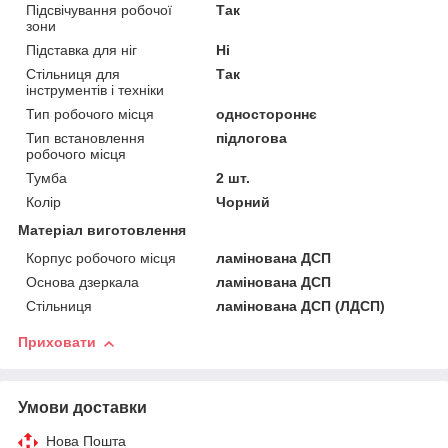
Підсвічування робочої
Так
зони
Підставка для ніг
Ні
Стільниця для
Так
інструментів і техніки
Тип робочого місця
одностороннє
Тип встановлення
підлогова
робочого місця
Тумба
2 шт.
Колір
Чорний
Матеріал виготовлення
Корпус робочого місця
ламінована ДСП
Основа дзеркала
ламінована ДСП
Стільниця
ламінована ДСП (ЛДСП)
Приховати
Умови доставки
Нова Пошта