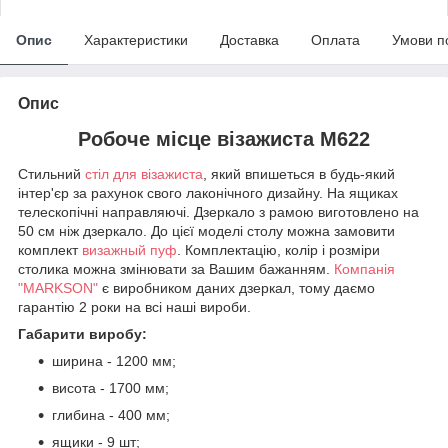
Опис
Характеристики
Доставка
Оплата
Умови п
Опис
Робоче місце візажиста M622
Стильний
стіл для візажиста
, який впишеться в будь-який
інтер'єр за рахунок свого лаконічного дизайну. На ящиках
телескопічні направляючі. Дзеркало з рамою виготовлено на
50 см ніж дзеркало. До цієї моделі столу можна замовити
комплект
визажный пуф
. Комплектацію, колір і розміри
столика можна змінювати за Вашим бажанням.
Компанія
"MARKSON"
є виробником даних дзеркал, тому даємо
гарантію 2 роки на всі наші вироби.
Габарити виробу:
ширина - 1200 мм;
висота - 1700 мм;
глибина - 400 мм;
ящики - 9 шт;