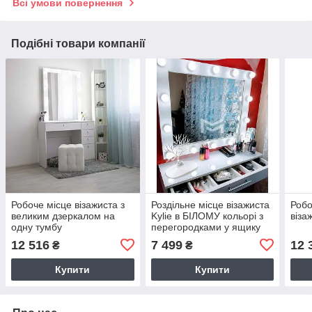
Всі умови повернення
Подібні товари компанії
Робоче місце візажиста з
Роздільне місце візажиста
Робо
великим дзеркалом на
Kylie в БІЛОМУ кольорі з
віза
одну тумбу
перегородками у ящику
12 516
7 499
12 
₴
₴
Купити
Купити