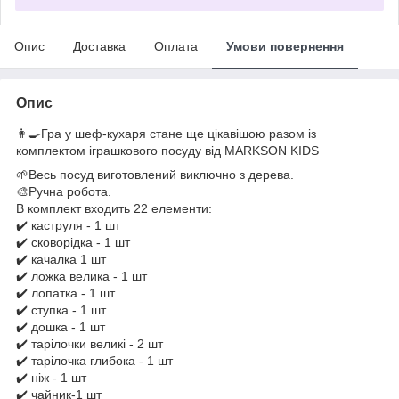
Опис
Доставка
Оплата
Умови повернення
Опис
👩‍🍳Гра у шеф-кухаря стане ще цікавішою разом із
комплектом іграшкового посуду від MARKSON KIDS
🌱Весь посуд виготовлений виключно з дерева.
🎨Ручна робота.
В комплект входить 22 елементи:
✔️ каструля - 1 шт
✔️ сковорідка - 1 шт
✔️ качалка 1 шт
✔️ ложка велика - 1 шт
✔️ лопатка - 1 шт
✔️ ступка - 1 шт
✔️ дошка - 1 шт
✔️ тарілочки великі - 2 шт
✔️ тарілочка глибока - 1 шт
✔️ ніж - 1 шт
✔️ чайник-1 шт