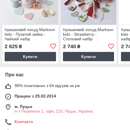
Іграшковий посуд Markson
Іграшковий посуд Markson
Ігра
kids - Пузатий зайка -
kids - Strawberry -
kids
Чайний набір
Столовий набір
набі
2 625
2 740
2 7
₴
₴
Купити
Купити
Про нас
98% позитивних з 64 відгуків за рік
Працює з 25.02.2014
м. Луцьк
п-т Перемоги 1, офіс 215, Луцьк, Україна
Контакти