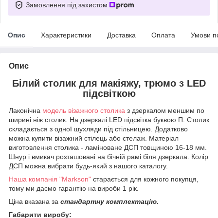
Замовлення під захистом
Опис
Характеристики
Доставка
Оплата
Умови п
Опис
Білий столик для макіяжу, трюмо з LED
підсвіткою
Лаконічна
модель візажного столика
з дзеркалом меншим по
ширині ніж столик. На дзеркалі LED підсвітка буквою П. Столик
складається з одної шухляди під стільницею. Додатково
можна купити візажний стілець або стелаж. Матеріал
виготовлення столика - ламіноване ДСП товщиною 16-18 мм.
Шнур і вмикач розташовані на бічній рамі біля дзеркала. Колір
ДСП можна вибрати будь-який з нашого каталогу.
Наша компанія "Markson"
старається для кожного покупця,
тому ми даємо гарантію на вироби 1 рік.
Ціна вказана за
стандартну комплектацію.
Габарити виробу: