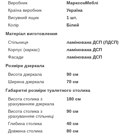
Виробник
МарксонМеблі
Країна виробник
Україна
Висувний ящик
1 шт.
Колір
Білий
Матеріал виготовлення
Стільниця
ламінована ДСП (ЛДСП)
Корпус (каркас)
ламінована ДСП
Фасади
ламінована ДСП
Розміри дзеркала
Висота дзеркала
90 см
Ширина дзеркала
70 см
Габаритні розміри туалетного столика
Висота столика з
180 см
урахуванням дзеркала
Висота столика з
90 см
урахуванням стільниці
Глибина столика
40 см
Довжина столика
80 см