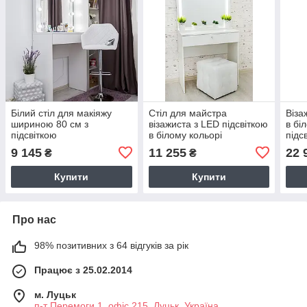
Білий стіл для макіяжу
Стіл для майстра
Віза
шириною 80 см з
візажиста з LED підсвіткою
в бі
підсвіткою
в білому кольорі
підс
9 145
11 255
22 
₴
₴
Купити
Купити
Про нас
98% позитивних з 64 відгуків за рік
Працює з 25.02.2014
м. Луцьк
п-т Перемоги 1, офіс 215, Луцьк, Україна