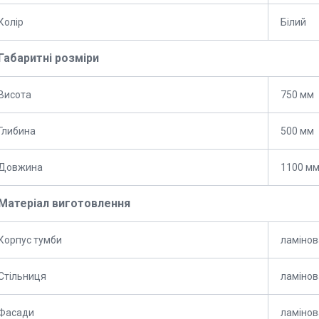
Колір
Білий
Габаритні розміри
Висота
750 мм
Глибина
500 мм
Довжина
1100 м
Матеріал виготовлення
Корпус тумби
ламіно
Стільниця
ламіно
Фасади
ламіно