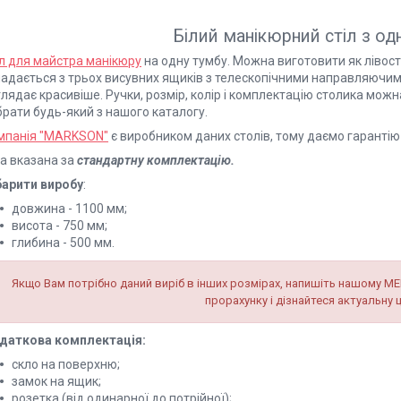
Білий манікюрний стіл з о
іл для майстра манікюру
на одну тумбу. Можна виготовити як лівост
адається з трьох висувних ящиків з телескопічними направляючими.
лядає красивіше. Ручки, розмір, колір і комплектацію столика мож
брати будь-який з нашого каталогу.
мпанія "MARKSON"
є виробником даних столів, тому даємо гарантію 
на вказана за
стандартну комплектацію.
барити виробу
:
довжина - 1100 мм;
висота - 750 мм;
глибина - 500 мм.
Якщо Вам потрібно даний виріб в інших розмірах, напишіть нашому МЕ
прорахунку і дізнайтеся актуальну ц
даткова комплектація:
скло на поверхню;
замок на ящик;
розетка (від одинарної до потрійної);