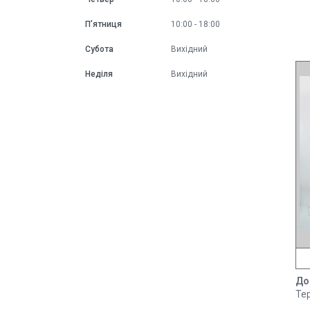
Пʼятниця
10:00
18:00
Субота
Вихідний
Неділя
Вихідний
До
Тер