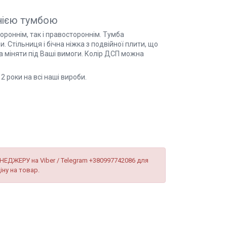
днією тумбою
ороннім, так і правостороннім. Тумба
 Стільниця і бічна ніжка з подвійної плити, що
на міняти під Ваші вимоги. Колір ДСП можна
2 роки на всі наші вироби.
НЕДЖЕРУ на Viber / Telegram +380997742086 для
іну на товар.