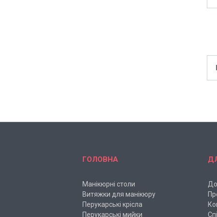
ГОЛОВНА
Д
Манікюрні столи
До
Витяжки для манікюру
Пр
Перукарські крісла
Ко
Перукарські мийки
Сп