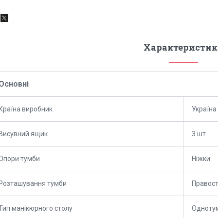
Характеристик
Основні
Країна виробник
Україна
Висувний ящик
3 шт.
Опори тумби
Ніжки
Розташування тумби
Правост
Тип манікюрного столу
Однотум