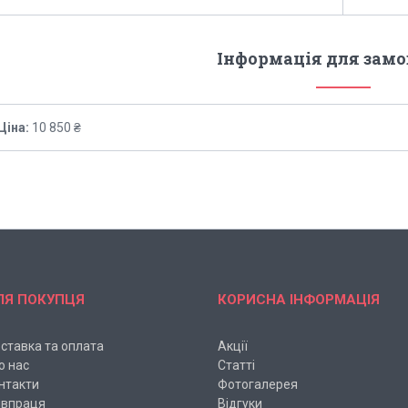
Інформація для зам
Ціна:
10 850 ₴
ЛЯ ПОКУПЦЯ
КОРИСНА ІНФОРМАЦІЯ
ставка та оплата
Акції
о нас
Статті
нтакти
Фотогалерея
івпраця
Відгуки