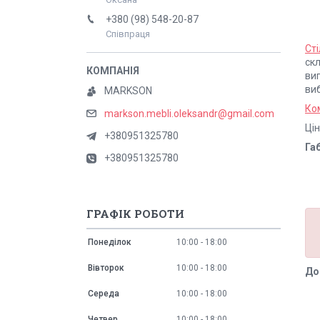
+380 (98) 548-20-87
Співпраця
Ст
скл
виг
ви
MARKSON
Ко
markson.mebli.oleksandr@gmail.com
Ці
+380951325780
Га
+380951325780
ГРАФІК РОБОТИ
Понеділок
10:00
18:00
Вівторок
10:00
18:00
До
Середа
10:00
18:00
Четвер
10:00
18:00