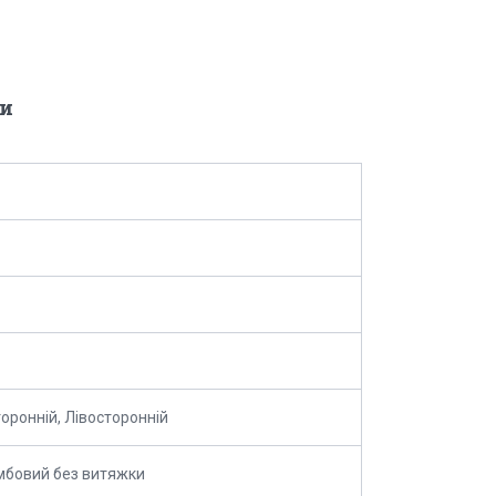
и
оронній, Лівосторонній
бовий без витяжки