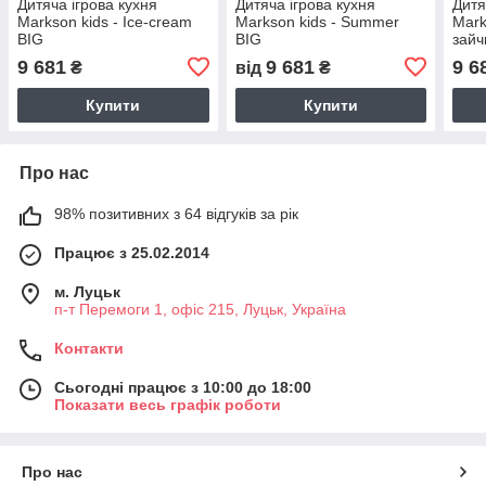
Дитяча ігрова кухня
Дитяча ігрова кухня
Дитя
Markson kids - Ice-cream
Markson kids - Summer
Mark
BIG
BIG
зайч
9 681
9 681
9 6
₴
від
₴
Купити
Купити
Про нас
98% позитивних з 64 відгуків за рік
Працює з 25.02.2014
м. Луцьк
п-т Перемоги 1, офіс 215, Луцьк, Україна
Контакти
Сьогодні працює з 10:00 до 18:00
Показати весь графік роботи
Про нас