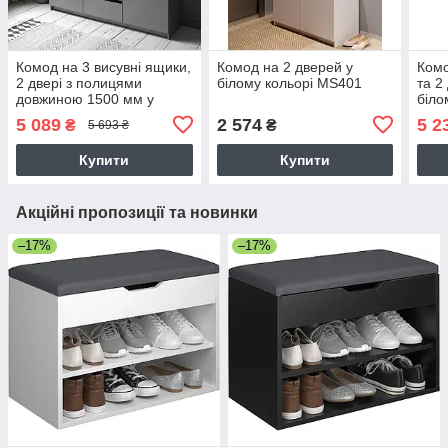
Комод на 3 висувні ящики,
Комод на 2 дверей у
Комо
2 двері з полицями
білому кольорі MS401
та 2
довжиною 1500 мм у
біло
сірому кольорі антрацит
5 089
2 574
5 2
₴
₴
5 693 ₴
MS305
Купити
Купити
Акційні пропозиції та новинки
–17%
–17%