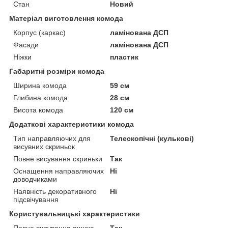
Стан
Новий
Матеріал виготовлення комода
Корпус (каркас)
ламінована ДСП
Фасади
ламінована ДСП
Ніжки
пластик
Габаритні розміри комода
Ширина комода
59 см
Глибина комода
28 см
Висота комода
120 см
Додаткові характеристики комода
Тип направляючих для
Телескопічні (кулькові)
висувних скриньок
Повне висування скриньки
Так
Оснащення направляючих
Ні
доводчиками
Наявність декоративного
Ні
підсвічування
Користувальницькі характеристики
Повне висування ящика
Так