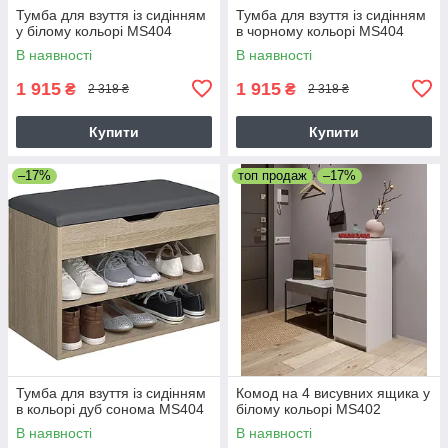
Тумба для взуття із сидінням
Тумба для взуття із сидінням
у білому кольорі MS404
в чорному кольорі MS404
В наявності
В наявності
1 915
1 915
₴
₴
2 318 ₴
2 318 ₴
Купити
Купити
–17%
топ продаж
–17%
Тумба для взуття із сидінням
Комод на 4 висувних ящика у
в кольорі дуб сонома MS404
білому кольорі MS402
В наявності
В наявності