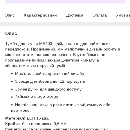
Опис
Характеристики
Доставка
Оплата
Умови 
Опис
Тумба для взуття MS403 підійде навіть для найменших
передпокоїв. Продуманий, мінімалістичний дизайн робить її
місткою та компактною одночасно. Взуття більше не
припадатиме пилом і захаращуватиме кімнату, а
зберігатиметься в зручній тумбі.
Має стильний та практичний дизайн;
3 секції для зберігання 12 пар взуття;
Зручні ручки для швидкого доступу;
Займає мінімум місця;
На стільниці можна розмістити ключі, сумочку або
портмоне.
Матеріал:
ДСП 16 мм.
Крайка
: біла пластикова 0,6 мм.
Фурнітура:
телескопічні направляючі повного висуву.