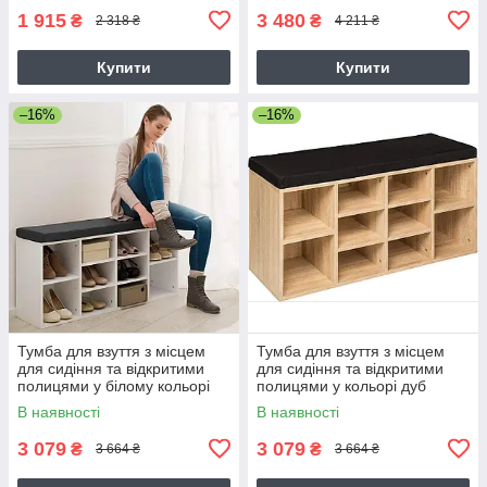
1 915
3 480
₴
₴
2 318 ₴
4 211 ₴
Купити
Купити
–16%
–16%
Тумба для взуття з місцем
Тумба для взуття з місцем
для сидіння та відкритими
для сидіння та відкритими
полицями у білому кольорі
полицями у кольорі дуб
сонома
В наявності
В наявності
3 079
3 079
₴
₴
3 664 ₴
3 664 ₴