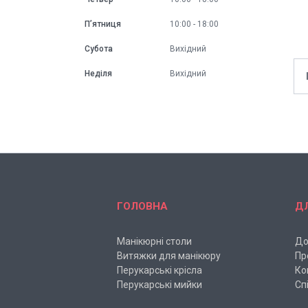
Пʼятниця
10:00
18:00
Субота
Вихідний
Неділя
Вихідний
ГОЛОВНА
Д
Манікюрні столи
До
Витяжки для манікюру
Пр
Перукарські крісла
Ко
Перукарські мийки
Сп