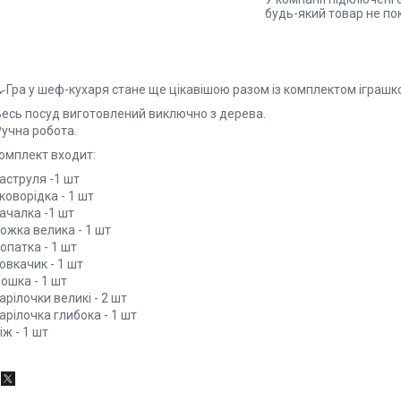
будь-який товар не по
‍🍳Гра у шеф-кухаря стане ще цікавішою разом із комплектом іграш
Весь посуд виготовлений виключно з дерева.
Ручна робота.
комплект входит:
аструля -1 шт
коворідка - 1 шт
ачалка -1 шт
ожка велика - 1 шт
опатка - 1 шт
овкачик - 1 шт
ошка - 1 шт
арілочки великі - 2 шт
арілочка глибока - 1 шт
іж - 1 шт