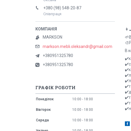
+380 (98) 548-20-87
Співпраця
👩
🌱
MARKSON
🎨
markson.mebli.oleksandr@gmail.com
В 
+380951325780
✔️к
✔️с
+380951325780
✔️к
✔️л
✔️л
✔️т
ГРАФІК РОБОТИ
✔️д
✔️т
Понеділок
10:00
18:00
✔️т
✔️н
Вівторок
10:00
18:00
Середа
10:00
18:00
Четвер
10:00
18:00