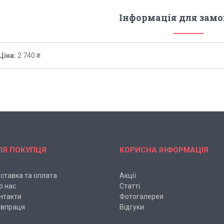
Інформація для зам
Ціна:
2 740 ₴
ЛЯ ПОКУПЦЯ
КОРИСНА ІНФОРМАЦІЯ
ставка та оплата
Акції
о нас
Статті
нтакти
Фотогалерея
івпраця
Відгуки