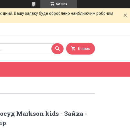
Кошик
вихідний. Вашу заявку буде оброблено найближчим робочим
Кошик
суд Markson kids - Зайка -
ір