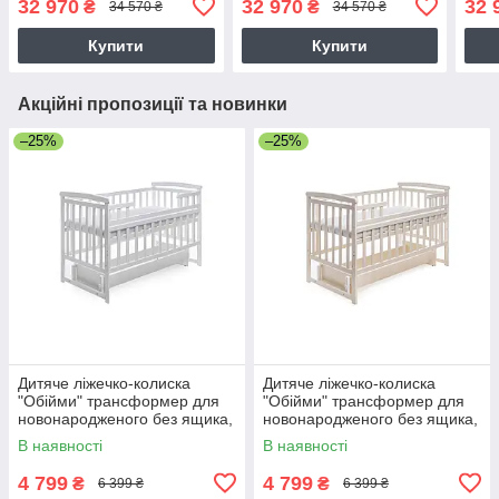
32 970
32 970
32 
₴
₴
34 570 ₴
34 570 ₴
Купити
Купити
Акційні пропозиції та новинки
–25%
–25%
Дитяче ліжечко-колиска
Дитяче ліжечко-колиска
"Обійми" трансформер для
"Обійми" трансформер для
новонародженого без ящика,
новонародженого без ящика,
білий
ваніль
В наявності
В наявності
4 799
4 799
₴
₴
6 399 ₴
6 399 ₴