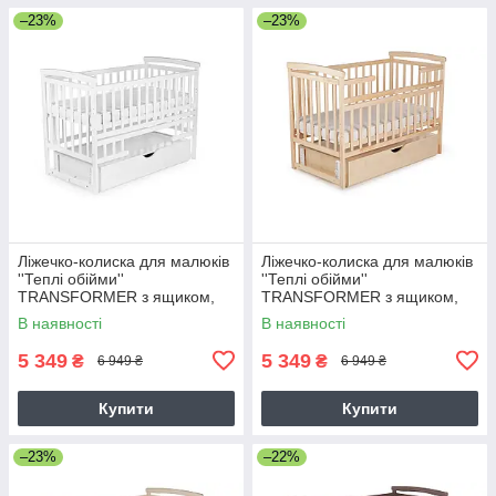
–23%
–23%
Ліжечко-колиска для малюків
Ліжечко-колиска для малюків
''Теплі обійми''
''Теплі обійми''
TRANSFORMER з ящиком,
TRANSFORMER з ящиком,
білий
натуральний
В наявності
В наявності
5 349
5 349
₴
₴
6 949 ₴
6 949 ₴
Купити
Купити
–23%
–22%