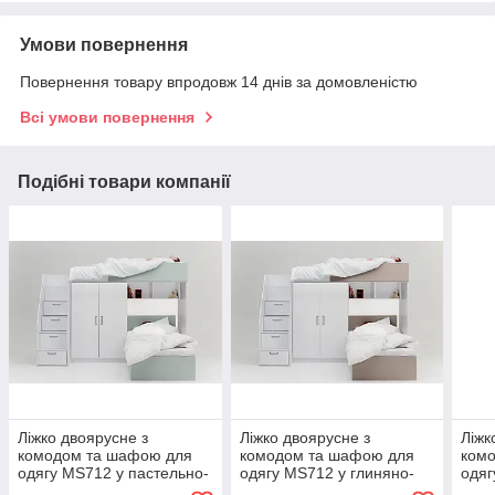
Умови повернення
Повернення товару впродовж 14 днів за домовленістю
Всі умови повернення
Подібні товари компанії
Ліжко двоярусне з
Ліжко двоярусне з
Ліжк
комодом та шафою для
комодом та шафою для
ком
одягу MS712 у пастельно-
одягу MS712 у глиняно-
одяг
зеленому кольорі
сірому кольорі.
лав