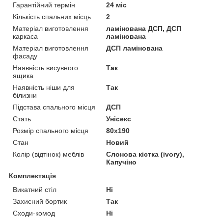
Гарантійний термін
24 міс
Кількість спальних місць
2
Матеріал виготовлення
ламінована ДСП, ДСП
каркаса
ламінована
Матеріал виготовлення
ДСП ламінована
фасаду
Наявність висувного
Так
ящика
Наявність ніши для
Так
білизни
Підстава спального місця
ДСП
Стать
Унісекс
Розмір спального місця
80х190
Стан
Новий
Колір (відтінок) меблів
Слонова кістка (ivory),
Капучіно
Комплектація
Викатний стіл
Ні
Захисний бортик
Так
Сходи-комод
Ні