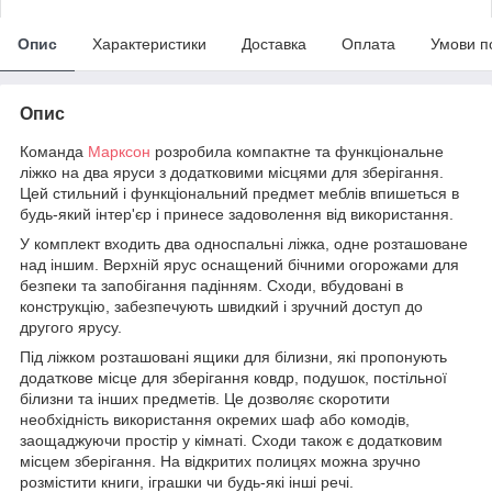
Опис
Характеристики
Доставка
Оплата
Умови п
Опис
Команда
Марксон
розробила компактне та функціональне
ліжко на два яруси з додатковими місцями для зберігання.
Цей стильний і функціональний предмет меблів впишеться в
будь-який інтер'єр і принесе задоволення від використання.
У комплект входить два односпальні ліжка, одне розташоване
над іншим. Верхній ярус оснащений бічними огорожами для
безпеки та запобігання падінням. Сходи, вбудовані в
конструкцію, забезпечують швидкий і зручний доступ до
другого ярусу.
Під ліжком розташовані ящики для білизни, які пропонують
додаткове місце для зберігання ковдр, подушок, постільної
білизни та інших предметів. Це дозволяє скоротити
необхідність використання окремих шаф або комодів,
заощаджуючи простір у кімнаті. Сходи також є додатковим
місцем зберігання. На відкритих полицях можна зручно
розмістити книги, іграшки чи будь-які інші речі.