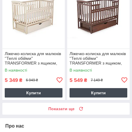
Ліжечко-колиска для малюків
Ліжечко-колиска для малюків
''Теплі обійми''
''Теплі обійми''
TRANSFORMER з ящиком,
TRANSFORMER з ящиком,
ваніль
горіх
В наявності
В наявності
5 349
5 549
₴
₴
6 949 ₴
7 149 ₴
Купити
Купити
Показати ще
Про нас