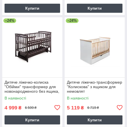
Купити
Купити
–24%
–24%
Дитяче ліжечко-колиска
Дитяче ліжечко-трансформер
"Обійми" трансформер для
"Колискова" з ящиком для
новонародженого без ящика,
немовлят
гаріх
В наявності
В наявності
4 999
5 119
₴
₴
6 599 ₴
6 719 ₴
Купити
Купити