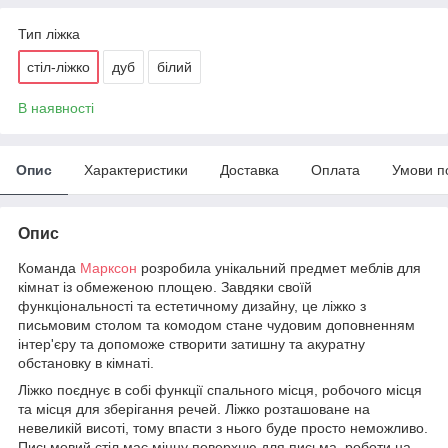
Тип ліжка
стіл-ліжко
дуб
білий
В наявності
Опис
Характеристики
Доставка
Оплата
Умови п
Опис
Команда
Марксон
розробила унікальний предмет меблів для
кімнат із обмеженою площею. Завдяки своїй
функціональності та естетичному дизайну, це ліжко з
письмовим столом та комодом стане чудовим доповненням
інтер'єру та допоможе створити затишну та акуратну
обстановку в кімнаті.
Ліжко поєднує в собі функції спального місця, робочого місця
та місця для зберігання речей. Ліжко розташоване на
невеликій висоті, тому впасти з нього буде просто неможливо.
Письмовий стіл має міцну поверхню для письма, роботи на