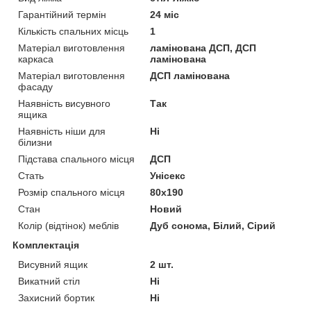
Гарантійний термін
24 міс
Кількість спальних місць
1
Матеріал виготовлення
ламінована ДСП, ДСП
каркаса
ламінована
Матеріал виготовлення
ДСП ламінована
фасаду
Наявність висувного
Так
ящика
Наявність ніши для
Ні
білизни
Підстава спального місця
ДСП
Стать
Унісекс
Розмір спального місця
80х190
Стан
Новий
Колір (відтінок) меблів
Дуб сонома, Білий, Сірий
Комплектація
Висувний ящик
2 шт.
Викатний стіл
Ні
Захисний бортик
Ні