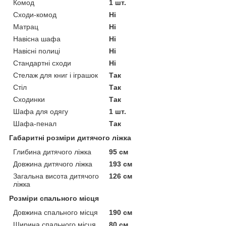
Комод
1 шт.
Сходи-комод
Ні
Матрац
Ні
Навісна шафа
Ні
Навісні полиці
Ні
Стандартні сходи
Ні
Стелаж для книг і іграшок
Так
Стіл
Так
Сходинки
Так
Шафа для одягу
1 шт.
Шафа-пенал
Так
Габаритні розміри дитячого ліжка
Глибина дитячого ліжка
95 см
Довжина дитячого ліжка
193 см
Загальна висота дитячого
126 см
ліжка
Розміри спального місця
Довжина спального місця
190 см
Ширина спального місця
80 см