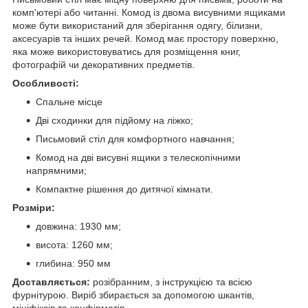
комп'ютері або читанні. Комод із двома висувними ящиками
може бути використаний для зберігання одягу, білизни,
аксесуарів та інших речей. Комод має простору поверхню,
яка може використовуватись для розміщення книг,
фотографій чи декоративних предметів.
Особливості:
Спальне місце
Дві сходинки для підйому на ліжко;
Письмовий стіл для комфортного навчання;
Комод на дві висувні ящики з телескопічними
напрямними;
Компактне рішення до дитячої кімнати.
Розміри:
довжина: 1930 мм;
висота: 1260 мм;
глибина: 950 мм
Доставляється:
розібранним, з інструкцією та всією
фурнітурою. Виріб збирається за допомогою шкантів,
мініфіксів та конфірматів.