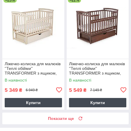
–23%
–22%
Ліжечко-колиска для малюків
Ліжечко-колиска для малюків
''Теплі обійми''
''Теплі обійми''
TRANSFORMER з ящиком,
TRANSFORMER з ящиком,
ваніль
горіх
В наявності
В наявності
5 349
5 549
₴
₴
6 949 ₴
7 149 ₴
Купити
Купити
Показати ще