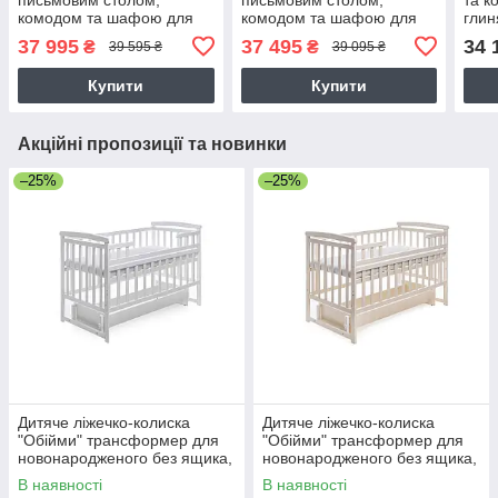
комодом та шафою для
комодом та шафою для
глин
одягу MS715 у сутінково-
одягу MS715 у глиняно-
37 995
37 495
34 
₴
₴
39 595 ₴
39 095 ₴
блакитному кольорі
сірому кольорі
Купити
Купити
Акційні пропозиції та новинки
–25%
–25%
Дитяче ліжечко-колиска
Дитяче ліжечко-колиска
"Обійми" трансформер для
"Обійми" трансформер для
новонародженого без ящика,
новонародженого без ящика,
білий
ваніль
В наявності
В наявності