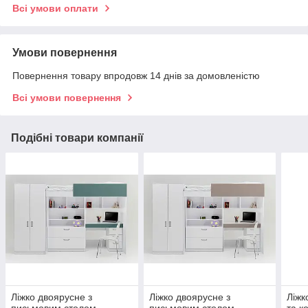
Всі умови оплати
Умови повернення
Повернення товару впродовж 14 днів за домовленістю
Всі умови повернення
Подібні товари компанії
Ліжко двоярусне з
Ліжко двоярусне з
Ліжк
письмовим столом,
письмовим столом,
та к