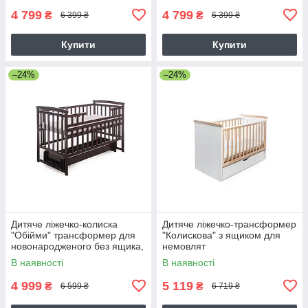
4 799
4 799
₴
₴
6 399 ₴
6 399 ₴
Купити
Купити
–24%
–24%
Дитяче ліжечко-колиска
Дитяче ліжечко-трансформер
"Обійми" трансформер для
"Колискова" з ящиком для
новонародженого без ящика,
немовлят
гаріх
В наявності
В наявності
4 999
5 119
₴
₴
6 599 ₴
6 719 ₴