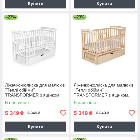
Купити
Купити
–23%
–23%
Ліжечко-колиска для малюків
Ліжечко-колиска для малюків
''Теплі обійми''
''Теплі обійми''
TRANSFORMER з ящиком,
TRANSFORMER з ящиком,
білий
натуральний
В наявності
В наявності
5 349
5 349
₴
₴
6 949 ₴
6 949 ₴
Купити
Купити