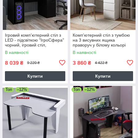
Ігровий комп'ютерний стіл з
Комп'ютерний стіл з тумбою
LED - підсвіткою "ІгроСфера"
на 3 висувних ящика
чорний, ігровий стіл,
праворуч у білому кольорі
геймерський стіл
MS113
В наявності
В наявності
8 039
3 860
₴
₴
9 220 ₴
4 422 ₴
Купити
Купити
Топ
–12%
Топ
–12%