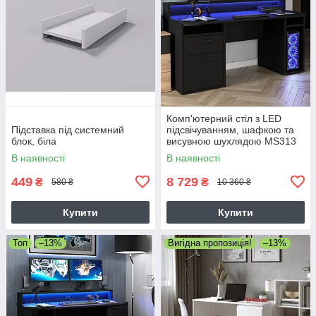
Комп'ютерний стіл з LED
Підставка під системний
підсвічуванням, шафкою та
блок, біла
висувною шухлядою MS313
В наявності
В наявності
449
8 729
₴
₴
580 ₴
10 360 ₴
Купити
Купити
Топ
–13%
Вигідна пропозиція!
–13%