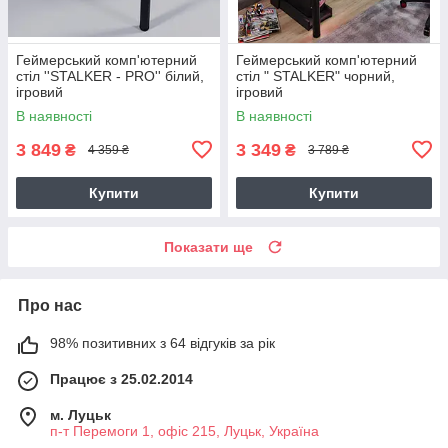
Геймерський комп'ютерний
Геймерський комп'ютерний
стіл ''STALKER - PRO'' білий,
стіл " STALKER" чорний,
ігровий
ігровий
В наявності
В наявності
3 849
3 349
₴
₴
4 359 ₴
3 789 ₴
Купити
Купити
Показати ще
Про нас
98% позитивних з 64 відгуків за рік
Працює з 25.02.2014
м. Луцьк
п-т Перемоги 1, офіс 215, Луцьк, Україна