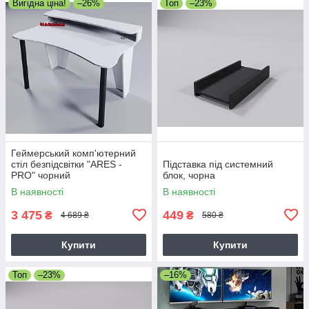
Вигідна ціна!
–26%
Топ
–23%
Геймерський комп'ютерний
стіл безпідсвітки "ARES -
Підставка під системний
PRO" чорний
блок, чорна
В наявності
В наявності
3 475
449
₴
₴
4 689 ₴
580 ₴
Купити
Купити
Топ
–23%
–16%