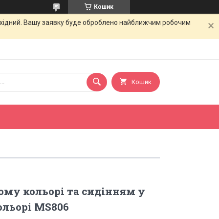
Кошик
вихідний. Вашу заявку буде оброблено найближчим робочим
Кошик
лому кольорі та сидінням у
ольорі MS806