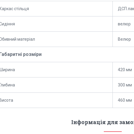
Каркас стільця
ДСП ла
Сидіння
велюр
Обивний матеріал
Велюр
Габаритні розміри
Ширина
420 мм
Глибина
300 мм
Висота
460 мм
Інформація для зам