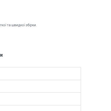
кої та швидкої збірки.
и