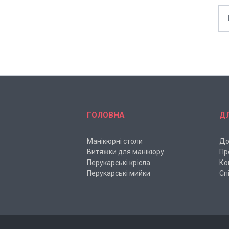
ГОЛОВНА
Д
Манікюрні столи
До
Витяжки для манікюру
Пр
Перукарські крісла
Ко
Перукарські мийки
Сп