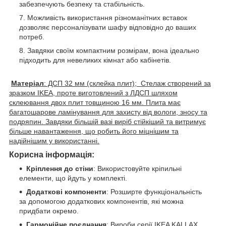
забезпечують безпеку та стабільність.
Можливість використання різноманітних вставок
дозволяє персоналізувати шафу відповідно до ваших
потреб.
Завдяки своїм компактним розмірам, вона ідеально
підходить для невеликих кімнат або кабінетів.
Матеріал
: ДСП 32 мм (склейка плит); Стелаж створений за
зразком IKEA, проте виготовлений з ЛДСП шляхом
склеювання двох плит товщиною 16 мм. Плита має
багатошарове ламінування для захисту від вологи, зносу та
подряпин. Завдяки більшій вазі виріб стійкіший та витримує
більше навантаження, що робить його міцнішим та
надійнішим у використанні.
Корисна інформація:
Кріплення до стіни
: Використовуйте кріпильні
елементи, що йдуть у комплекті.
Додаткові компоненти
: Розширте функціональність
за допомогою додаткових компонентів, які можна
придбати окремо.
Гармонійне поєднання
: Вироби серії IKEA KALLAX