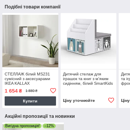
Подібні товари компанії
СТЕЛЛАЖ білий MS231
Дитячий стелаж для
Дитя
сумісний з аксесуарами
іграшок та книг з м'яким
та і
IKEA KALLAX
сидінням, білий SmartKids
фро
MS824
та с
1 654
₴
1 880 ₴
kids
Ціну уточнюйте
Цін
Купити
Акційні пропозиції та новинки
Вигідна пропозиція!
–12%