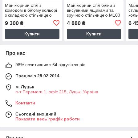
Манікюрний стіл з
Манікюрний стіл білий з
Мані
комодом в білому кольорі
висувними ящиками та
стіл
з складною стільницею
зручною стільницею M100
коль
М134
"Естет"
ящи
9 300
4 880
6 4
₴
₴
Купити
Купити
Про нас
98% позитивних з 64 відгуків за рік
Працює з 25.02.2014
м. Луцьк
п-т Перемоги 1, офіс 215, Луцьк, Україна
Контакти
Сьогодні вихідний
Показати весь графік роботи
Про нас