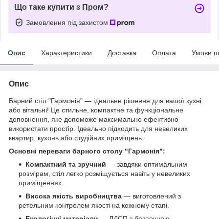
Що таке купити з Пром?
Замовлення під захистом
Опис
Характеристики
Доставка
Оплата
Умови п
Опис
Барний стіл "Гармонія" — ідеальне рішення для вашої кухні
або вітальні! Це стильне, компактне та функціональне
доповнення, яке допоможе максимально ефективно
використати простір. Ідеально підходить для невеликих
квартир, кухонь або студійних приміщень.
Основні переваги барного столу "Гармонія":
Компактний та зручний
— завдяки оптимальним
розмірам, стіл легко розміщується навіть у невеликих
приміщеннях.
Висока якість виробництва
— виготовлений з
ретельним контролем якості на кожному етапі.
Екологічні матеріали
— ЛДСП з безпечною