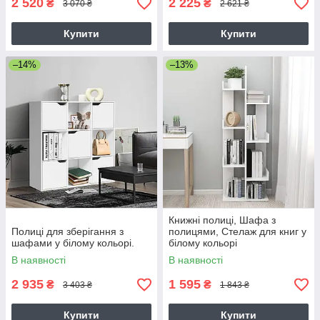
2 520
2 225
₴
₴
3 070 ₴
2 621 ₴
Купити
Купити
–14%
–13%
Книжні полиці, Шафа з
Полиці для зберігання з
полицями, Стелаж для книг у
шафами у білому кольорі.
білому кольорі
В наявності
В наявності
2 935
1 595
₴
₴
3 403 ₴
1 843 ₴
Купити
Купити