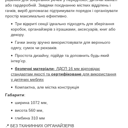
або гардеробній. Завдяки поєднанню містких відділень і
гачків, виріб допомагає підтримувати порядок і організувати
простір максимально ефективно.
Три відкриті секції ідеально підходять для зберігання
коробок, органайзерів з іграшками, аксесуарів, книг або
декору.
Гачки знизу зручно використовувати для верхнього
одягу, сумок чи рюкзаків.
Простота дизайну, підійде та доповнить будь-який
інтер'єр.
безпечні матеріали
- ЛДСП 16 мм відповідає
стандартам якості та
сертифіковане
для використання
у дитячих меблях
Компактна, але містка конструкція
Габарити
:
ширина 1072 мм,
висота 560 мм,
глибина 310 мм
📍 БЕЗ ТКАНИННИХ ОРГАНАЙЗЕРІВ