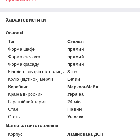
Характеристики
Основні
Тип
Стелаж
Форма шафи
прямий
Форма стелажа
прямий
Форма фасаду
прямий
Кількість внутрішніх полиць
3 шт.
Колір (відтінок) меблів
Білий
Виробник
МарксонМеблі
Країна виробник
Україна
Гарантійний термін
24 міс
Стан
Новий
Стать
Унісекс
Матеріал виготовлення
Корпус
ламінована ДСП