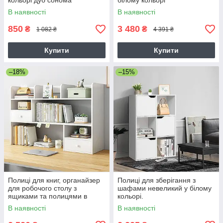
кольорі дуб сонома
білому кольорі
В наявності
В наявності
850
3 480
₴
₴
1 082 ₴
4 391 ₴
Купити
Купити
–18%
–15%
Полиці для книг, органайзер
Полиці для зберігання з
для робочого столу з
шафами невеликий у білому
ящиками та полицями в
кольорі.
білому кольорі, надбудова
В наявності
В наявності
для столу