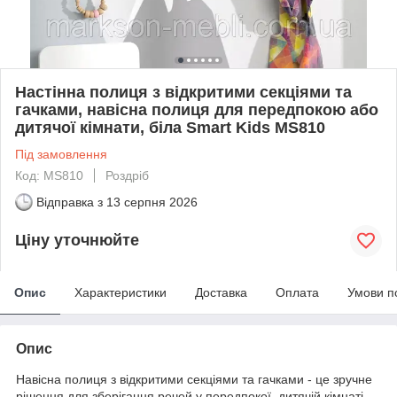
Настінна полиця з відкритими секціями та
гачками, навісна полиця для передпокою або
дитячої кімнати, біла Smart Kids MS810
Під замовлення
Код: MS810
Роздріб
Відправка з
13 серпня 2026
Ціну уточнюйте
Опис
Характеристики
Доставка
Оплата
Умови п
Опис
Навісна полиця з відкритими секціями та гачками - це зручне
рішення для зберігання речей у передпокої, дитячій кімнаті