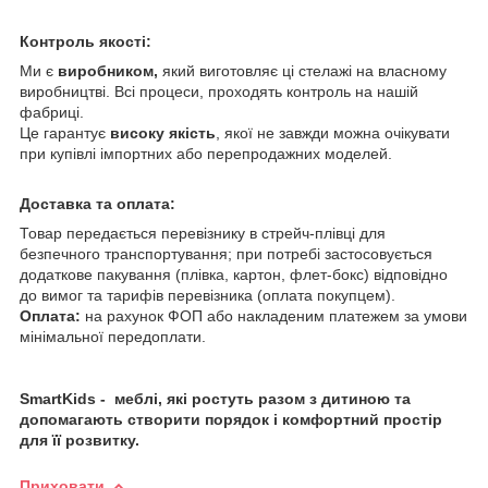
Контроль якості:
Ми є
виробником,
який виготовляє ці стелажі на власному
виробництві. Всі процеси, проходять контроль на нашій
фабриці.
Це гарантує
високу якість
, якої не завжди можна очікувати
при купівлі імпортних або перепродажних моделей.
Доставка та оплата:
Товар передається перевізнику в стрейч-плівці для
безпечного транспортування; при потребі застосовується
додаткове пакування (плівка, картон, флет-бокс) відповідно
до вимог та тарифів перевізника (оплата покупцем).
Оплата:
на рахунок ФОП або накладеним платежем за умови
мінімальної передоплати.
SmartKids - меблі, які ростуть разом з дитиною
та
допомагають створити порядок і комфортний простір
для її розвитку.
Приховати