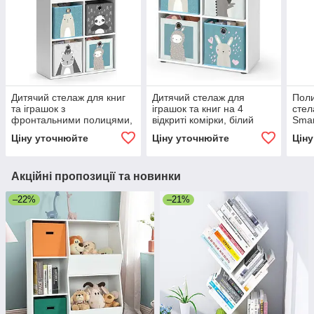
Дитячий стелаж для книг
Дитячий стелаж для
Поли
та іграшок з
іграшок та книг на 4
стел
фронтальними полицями,
відкриті комірки, білий
Smar
білий Smart Kids MS814
SmartKids MS818
Ціну уточнюйте
Ціну уточнюйте
Цін
Акційні пропозиції та новинки
–22%
–21%