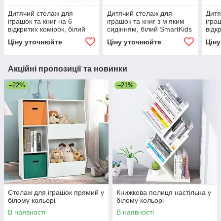
Дитячий стелаж для
Дитячий стелаж для
Дитя
іграшок та книг на 6
іграшок та книг з м'яким
ігра
відкритих комірок, білий
сидінням, білий SmartKids
відк
SmartKids MS817
MS824
Smar
Ціну уточнюйте
Ціну уточнюйте
Цін
Акційні пропозиції та новинки
–22%
–21%
Стелаж для іграшок прямий у
Книжкова полиця настільна у
білому кольорі
білому кольорі
В наявності
В наявності