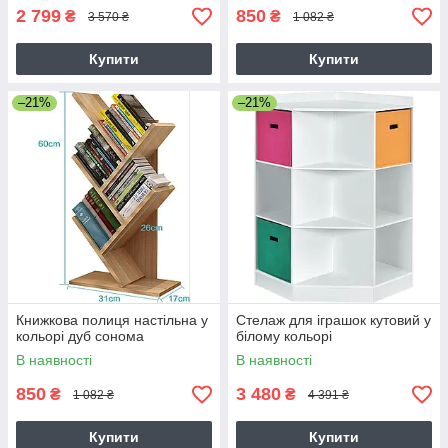
2 799
850
₴
₴
3 570 ₴
1 082 ₴
Купити
Купити
–21%
–21%
Книжкова полиця настільна у
Стелаж для іграшок кутовий у
кольорі дуб сонома
білому кольорі
В наявності
В наявності
850
3 480
₴
₴
1 082 ₴
4 391 ₴
Купити
Купити