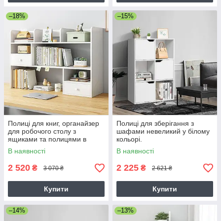
–18%
–15%
Полиці для книг, органайзер
Полиці для зберігання з
для робочого столу з
шафами невеликий у білому
ящиками та полицями в
кольорі.
білому кольорі, надбудова
В наявності
В наявності
для столу
2 520
2 225
₴
₴
3 070 ₴
2 621 ₴
Купити
Купити
–14%
–13%