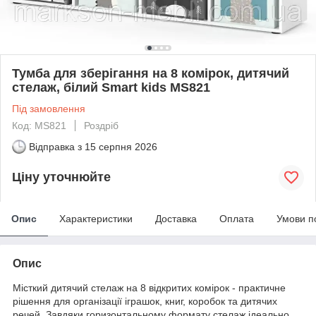
Тумба для зберігання на 8 комірок, дитячий
стелаж, білий Smart kids MS821
Під замовлення
Код: MS821
Роздріб
Відправка з
15 серпня 2026
Ціну уточнюйте
Опис
Характеристики
Доставка
Оплата
Умови п
Опис
Місткий дитячий стелаж на 8 відкритих комірок - практичне
рішення для організації іграшок, книг, коробок та дитячих
речей. Завдяки горизонтальному формату стелаж ідеально