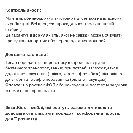
Контроль якості:
Ми є
виробником,
який виготовляє ці стелажі на власному
виробництві. Всі процеси, проходять контроль на нашій
фабриці.
Це гарантує
високу якість
, якої не завжди можна очікувати
при купівлі імпортних або перепродажних моделей.
Доставка та оплата:
Товар передається перевізнику в стрейч-плівці для
безпечного транспортування; при потребі застосовується
додаткове пакування (плівка, картон, флет-бокс) відповідно
до вимог та тарифів перевізника (оплата покупцем).
Оплата:
на рахунок ФОП або накладеним платежем за умови
мінімальної передоплати.
SmartKids - меблі, які ростуть разом з дитиною
та
допомагають створити порядок і комфортний простір
для її розвитку.