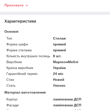
Приховати
Характеристики
Основні
Тип
Стелаж
Форма шафи
прямий
Форма стелажа
прямий
Кількість внутрішніх полиць
8 шт.
Виробник
МарксонМеблі
Країна виробник
Україна
Гарантійний термін
24 міс
Стан
Новий
Стать
Унісекс
Матеріал виготовлення
Корпус
ламінована ДСП
Фасади
ламінована ДСП