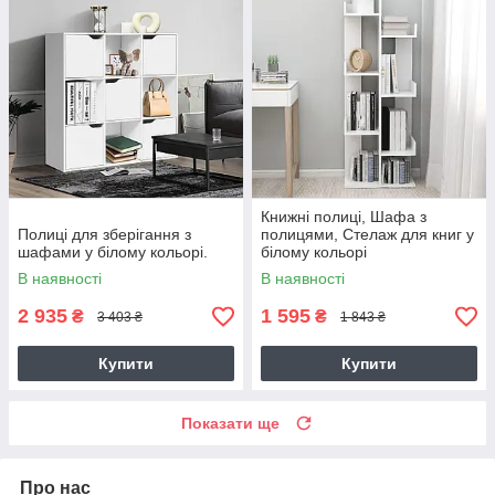
Книжні полиці, Шафа з
Полиці для зберігання з
полицями, Стелаж для книг у
шафами у білому кольорі.
білому кольорі
В наявності
В наявності
2 935
1 595
₴
₴
3 403 ₴
1 843 ₴
Купити
Купити
Показати ще
Про нас