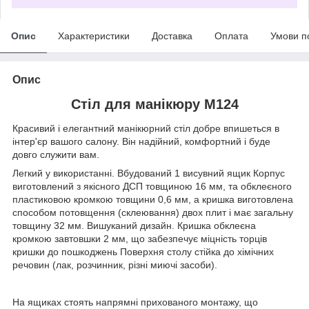
Опис
Характеристики
Доставка
Оплата
Умови п
Опис
Стіл для манікюру M124
Красивий і елегантний манікюрний стіл добре впишеться в
інтер'єр вашого салону. Він надійний, комфортний і буде
довго служити вам.
Легкий у використанні. Вбудований 1 висувний ящик Корпус
виготовлений з якісного ДСП товщиною 16 мм, та обклеєного
пластиковою кромкою товщини 0,6 мм, а кришка виготовлена ​​
способом потовщення (склеювання) двох плит і має загальну
товщину 32 мм. Вишуканий дизайн. Кришка обклеєна
кромкою завтовшки 2 мм, що забезпечує міцність торців
кришки до пошкоджень Поверхня столу стійка до хімічних
речовин (лак, розчинник, різні миючі засоби).
На ящиках стоять напрямні прихованого монтажу, що