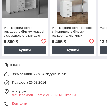
Манікюрний стіл з
Манікюрний стіл з товстою
Мані
комодом в білому кольорі
стільницею в білому
з складною стільницею
кольорі та місткими
М134
ящиками М110 Тріумф
9 300
6 455
13 
₴
₴
Купити
Купити
Про нас
98% позитивних з 64 відгуків за рік
Працює з 25.02.2014
м. Луцьк
п-т Перемоги 1, офіс 215, Луцьк, Україна
Контакти