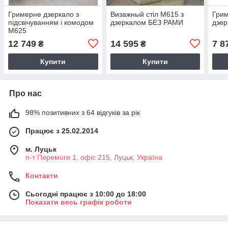
Гримерне дзеркало з
Визажный стіл M615 з
Грим
підсвічуванням і комодом
дзеркалом БЕЗ РАМИ
дзер
M625
12 749
14 595
7 8
₴
₴
Купити
Купити
Про нас
98% позитивних з 64 відгуків за рік
Працює з 25.02.2014
м. Луцьк
п-т Перемоги 1, офіс 215, Луцьк, Україна
Контакти
Сьогодні працює з 10:00 до 18:00
Показати весь графік роботи