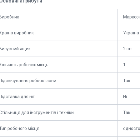
Основні атрибути
Виробник
Марксо
Країна виробник
Україна
Висувний ящик
2 шт.
Кількість робочих місць
1
Підсвічування робочої зони
Так
Підставка для ніг
Ні
Стільниця для інструментів і техніки
Так
Тип робочого місця
одност