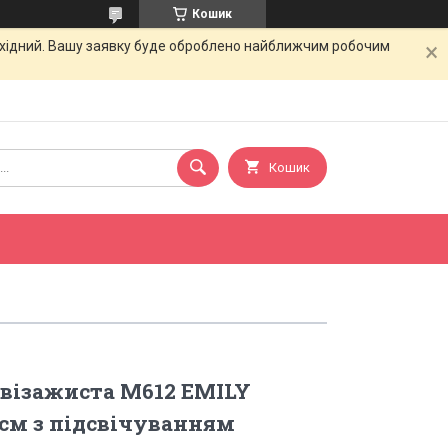
Кошик
вихідний. Вашу заявку буде оброблено найближчим робочим
Кошик
 візажиста M612 EMILY
см з підсвічуванням