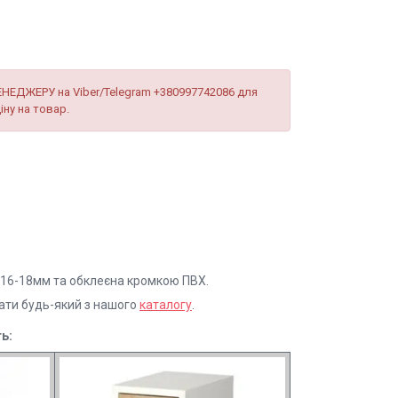
ЕНЕДЖЕРУ на Viber/Telegram +380997742086 для
іну на товар.
16-18мм та обклеєна кромкою ПВХ.
рати будь-який з нашого
каталогу
.
ь: