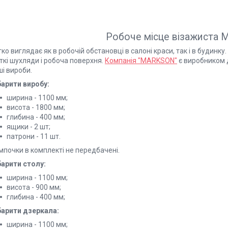
Робоче місце візажиста 
ко виглядає як в робочій обстановці в салоні краси, так і в будинк
ткі шухляди і робоча поверхня.
Компанія "MARKSON"
є виробником д
і вироби.
барити виробу:
ширина - 1100 мм;
висота - 1800 мм;
глибина - 400 мм;
ящики - 2 шт;
патрони - 11 шт.
мпочки в комплекті не передбачені.
барити столу:
ширина - 1100 мм;
висота - 900 мм;
глибина - 400 мм;
барити дзеркала:
ширина - 1100 мм;