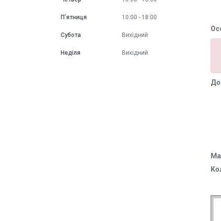
Пʼятниця
10:00
18:00
Ос
Субота
Вихідний
Неділя
Вихідний
До
Ма
Ко