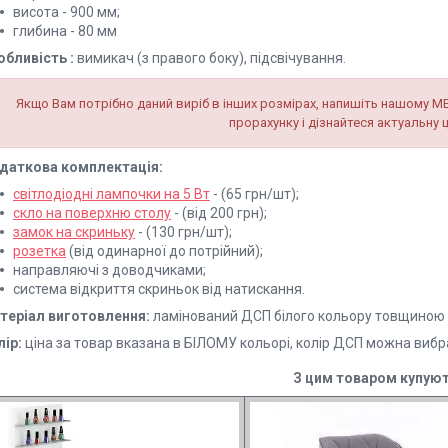
висота - 900 мм;
глибина - 80 мм
обливість :
вимикач (з правого боку), підсвічування.
Якщо Вам потрібно даний виріб в інших розмірах, напишіть нашому М
прорахунку і дізнайтеся актуальну ц
даткова комплектація:
світлодіодні лампочки на 5 Вт
- (65 грн/шт);
скло на поверхню столу
- (від 200 грн);
замок на скриньку
- (130 грн/шт);
розетка
(від одинарної до потрійний);
направляючі з доводчиками;
система відкриття скриньок від натискання.
теріал виготовлення:
ламінований ДСП білого кольору товщиною 
лір:
ціна за товар вказана в БІЛОМУ кольорі, колір ДСП можна виб
З цим товаром купуют