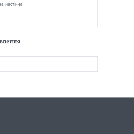
ва, настінна
овлення