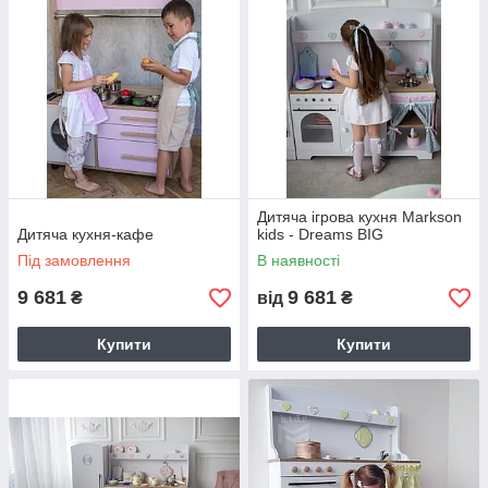
Дитяча ігрова кухня Markson
Дитяча кухня-кафе
kids - Dreams BIG
Під замовлення
В наявності
9 681
9 681
₴
від
₴
Купити
Купити