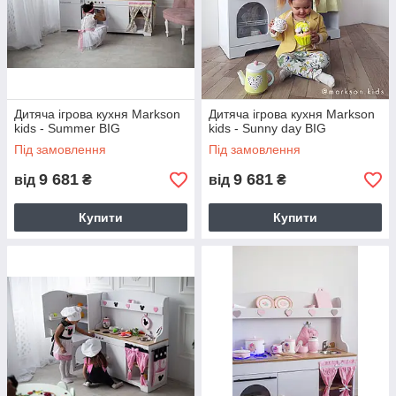
Дитяча ігрова кухня Markson
Дитяча ігрова кухня Markson
kids - Summer BIG
kids - Sunny day BIG
Під замовлення
Під замовлення
9 681
9 681
від
₴
від
₴
Купити
Купити