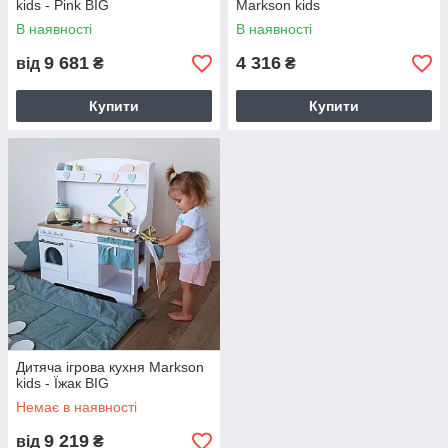
kids - Pink BIG
Markson kids
В наявності
В наявності
9 681
4 316
від
₴
₴
Купити
Купити
Дитяча ігрова кухня Markson
kids - Їжак BIG
Немає в наявності
9 219
від
₴