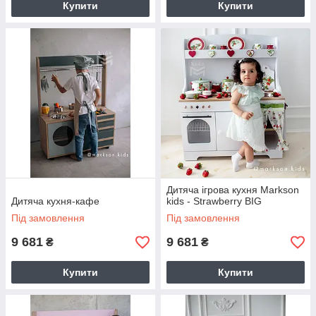
Купити
Купити
Дитяча ігрова кухня Markson
Дитяча кухня-кафе
kids - Strawberry BIG
Під замовлення
Під замовлення
9 681
9 681
₴
₴
Купити
Купити