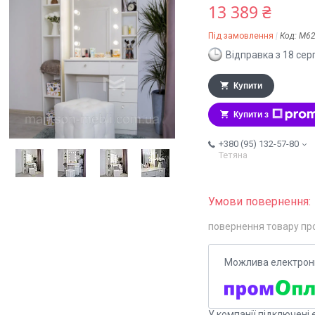
13 389 ₴
Під замовлення
Код:
М62
Відправка з 18 сер
Купити
Купити з
+380 (95) 132-57-80
Тетяна
повернення товару пр
У компанії підключені 