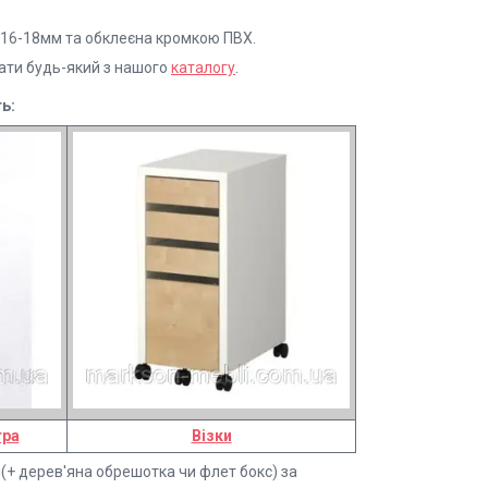
16-18мм та обклеєна кромкою ПВХ.
рати будь-який з нашого
каталогу
.
ь:
тра
Візки
(+ дерев'яна обрешотка чи флет бокс) за