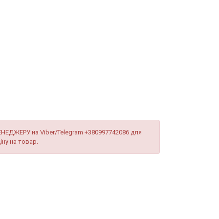
ЕНЕДЖЕРУ на Viber/Telegram +380997742086 для
іну на товар.