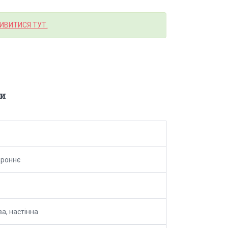
ИВИТИСЯ ТУТ.
и
ороннє
ва, настінна