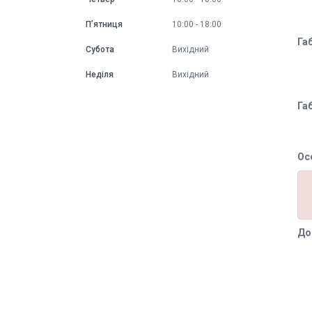
Пʼятниця
10:00
18:00
Га
Субота
Вихідний
Неділя
Вихідний
Га
Ос
До