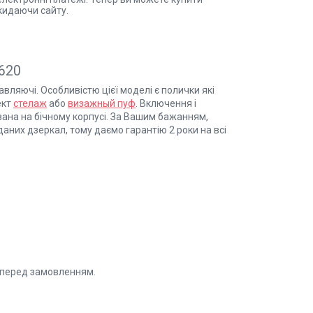
кидаючи сайту.
620
вляючі. Особливістю цієї моделі є полички які
ект
стелаж
або
визажный пуф
. Включення і
ана на бічному корпусі. За Вашим бажанням,
аних дзеркал, тому даємо гарантію 2 роки на всі
е перед замовленням.