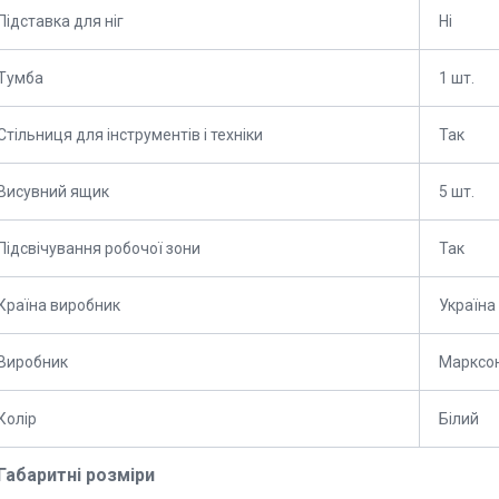
Підставка для ніг
Ні
Тумба
1 шт.
Стільниця для інструментів і техніки
Так
Висувний ящик
5 шт.
Підсвічування робочої зони
Так
Країна виробник
Україна
Виробник
Марксо
Колір
Білий
Габаритні розміри