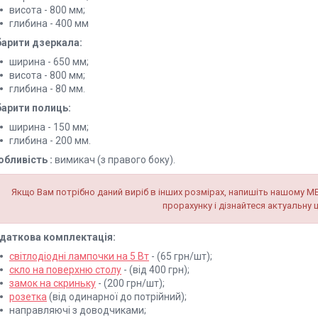
висота - 800 мм;
глибина - 400 мм
барити дзеркала:
ширина - 650 мм;
висота - 800 мм;
глибина - 80 мм.
барити полиць:
ширина - 150 мм;
глибина - 200 мм.
обливість :
вимикач (з правого боку).
Якщо Вам потрібно даний виріб в інших розмірах, напишіть нашому М
прорахунку і дізнайтеся актуальну ц
даткова комплектація:
світлодіодні лампочки на 5 Вт
- (65 грн/шт);
скло на поверхню столу
- (від 400 грн);
замок на скриньку
- (200 грн/шт);
розетка
(від одинарної до потрійний);
направляючі з доводчиками;