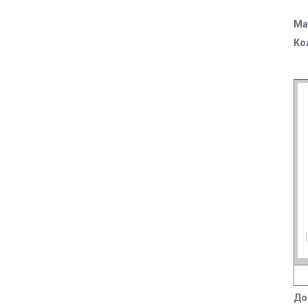
Ма
Ко
До