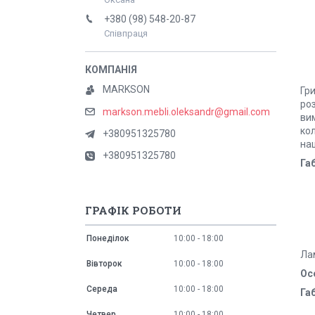
+380 (98) 548-20-87
Співпраця
MARKSON
Гри
ро
markson.mebli.oleksandr@gmail.com
ви
ко
+380951325780
наш
+380951325780
Га
ГРАФІК РОБОТИ
Понеділок
10:00
18:00
Ла
Вівторок
10:00
18:00
Ос
Середа
10:00
18:00
Га
Четвер
10:00
18:00