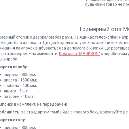
будь-який товар не по
Гримерный стіл М
мерный столик з дзеркалом без рами. На ящиках телескопічні напра
зміщені біля дзеркала. До цієї моделі столу можна замовити компл
микання лампочок відбувається за допомогою кнопки, що розташов
лір та розмір можна змінювати.
Компанія "MARKSON"
є виробником д
і вироби.
барити виробу:
ширина - 800 мм;
висота - 1600 мм;
глибина - 400 мм;
ящики - 5 шт;
патрони - 10 шт.
мпочки в комплекті не передбачені.
обливість:
за стандартом тумба йде з правого боку, враховуйте ц
барити столу:
ширина - 800 мм;