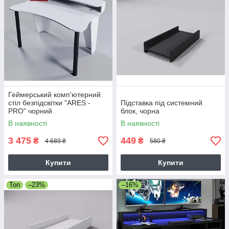
Геймерський комп'ютерний
стіл безпідсвітки "ARES -
Підставка під системний
PRO" чорний
блок, чорна
В наявності
В наявності
3 475
449
₴
₴
4 689 ₴
580 ₴
Купити
Купити
Топ
–23%
–16%