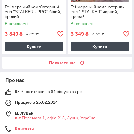
Геймерський комп'ютерний
Геймерський комп'ютерний
стіл ''STALKER - PRO'' білий,
стіл " STALKER" чорний,
ігровий
ігровий
В наявності
В наявності
3 849
3 349
₴
₴
4 359 ₴
3 789 ₴
Купити
Купити
Показати ще
Про нас
98% позитивних з 64 відгуків за рік
Працює з 25.02.2014
м. Луцьк
п-т Перемоги 1, офіс 215, Луцьк, Україна
Контакти