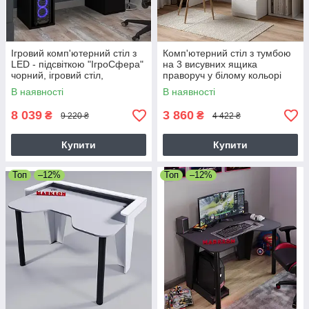
Ігровий комп'ютерний стіл з
Комп'ютерний стіл з тумбою
LED - підсвіткою "ІгроСфера"
на 3 висувних ящика
чорний, ігровий стіл,
праворуч у білому кольорі
геймерський стіл
MS113
В наявності
В наявності
8 039
3 860
₴
₴
9 220 ₴
4 422 ₴
Купити
Купити
Топ
–12%
Топ
–12%