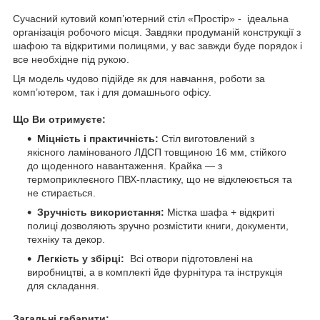
Сучасний кутовий комп’ютерний стіл «Простір» - ідеальна
організація робочого місця. Завдяки продуманій конструкції з
шафою та відкритими полицями, у вас завжди буде порядок і
все необхідне під рукою.
Ця модель чудово підійде як для навчання, роботи за
комп’ютером, так і для домашнього офісу.
Що Ви отримуєте:
Міцність і практичність:
Стіл виготовлений з
якісного ламінованого ЛДСП товщиною 16 мм, стійкого
до щоденного навантаження. Крайка — з
термоприклеєного ПВХ-пластику, що не відклеюється та
не стирається.
Зручність використання:
Містка шафа + відкриті
полиці дозволяють зручно розмістити книги, документи,
техніку та декор.
Легкість у збірці:
Всі отвори підготовлені на
виробництві, а в комплекті йде фурнітура та інструкція
для складання.
Загальні габарити: