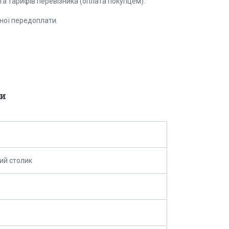
 та тарифів перевізника (оплата покупцем).
ної передоплати.
и
ий столик