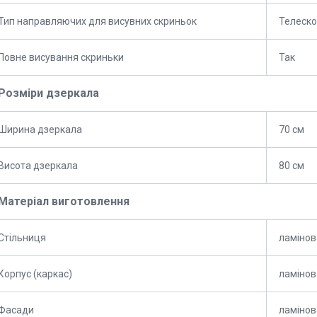
Тип направляючих для висувних скриньок
Телескоп
Повне висування скриньки
Так
Розміри дзеркала
Ширина дзеркала
70 см
Висота дзеркала
80 см
Матеріал виготовлення
Стільниця
ламіно
Корпус (каркас)
ламіно
Фасади
ламіно