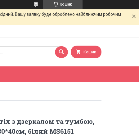
Кошик
вихідний. Вашу заявку буде оброблено найближчим робочим
Кошик
іл з дзеркалом та тумбою,
80*40см, білий MS6151