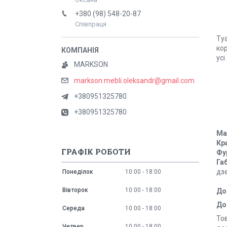
+380 (98) 548-20-87
Співпраця
Ту
ко
усі
MARKSON
markson.mebli.oleksandr@gmail.com
+380951325780
+380951325780
Ма
Кр
ГРАФІК РОБОТИ
Фу
Га
дзе
Понеділок
10:00
18:00
Вівторок
10:00
18:00
До
До
Середа
10:00
18:00
То
Четвер
10:00
18:00