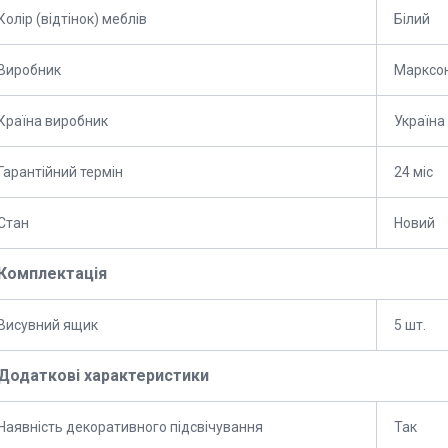
Колір (відтінок) меблів
Білий
Виробник
Марксо
Країна виробник
Україна
Гарантійний термін
24 міс
Стан
Новий
Комплектація
Висувний ящик
5 шт.
Додаткові характеристики
Наявність декоративного підсвічування
Так