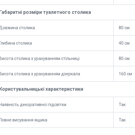
Габаритні розміри туалетного столика
Довжина столика
80 см
Глибина столика
40 см
Висота столика з урахуванням стільниці
80 см
Висота столика з урахуванням дзеркала
160 см
Користувальницькі характеристики
Наявність декоративної підсвітки
Так
Повне висування ящика
Так