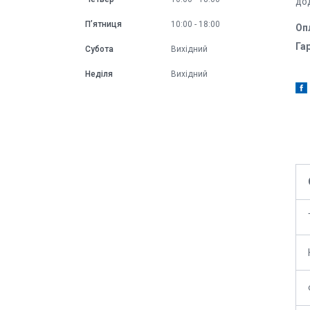
дод
Пʼятниця
10:00
18:00
Оп
Гар
Субота
Вихідний
Неділя
Вихідний