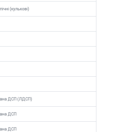
ічні (кулькові)
вана ДСП (ЛДСП)
вана ДСП
вана ДСП