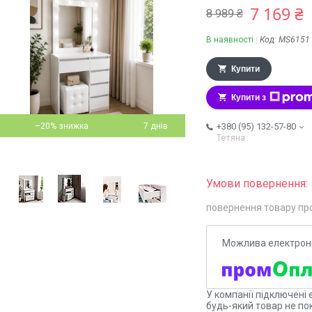
7 169 ₴
8 989 ₴
В наявності
Код:
MS6151
Купити
Купити з
–20%
7 днів
+380 (95) 132-57-80
Тетяна
повернення товару пр
У компанії підключені 
будь-який товар не по