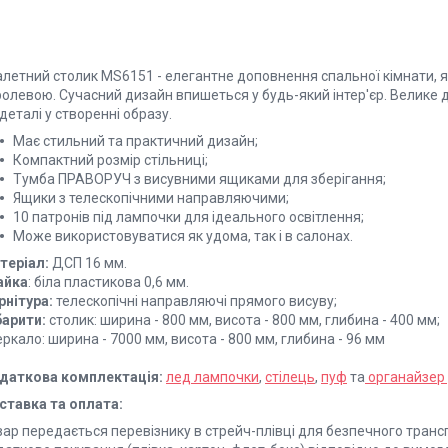
алетний столик MS6151 - елегантне доповнення спальної кімнати, я
ролевою. Сучасний дизайн впишеться у будь-який інтер'єр. Велике
 деталі у створенні образу.
Має стильний та практичний дизайн;
Компактний розмір стільниці;
Тумба ПРАВОРУЧ з висувними ящиками для зберігання;
Ящики з телескопічними направляючими;
10 патронів під лампочки для ідеального освітлення;
Може використовуватися як удома, так і в салонах.
теріал:
ДСП 16 мм.
айка
: біла пластикова 0,6 мм.
рнітура:
телескопічні направляючі прямого висуву;
барити:
столик: ширина - 800 мм, висота - 800 мм, глибина - 400 мм;
ркало: ширина - 7000 мм, висота - 800 мм, глибина - 96 мм
даткова комплектація:
лед лампочки
,
стілець
,
пуф
та
органайзер 
ставка та оплата:
вар передається перевізнику в стрейч-плівці для безпечного транс