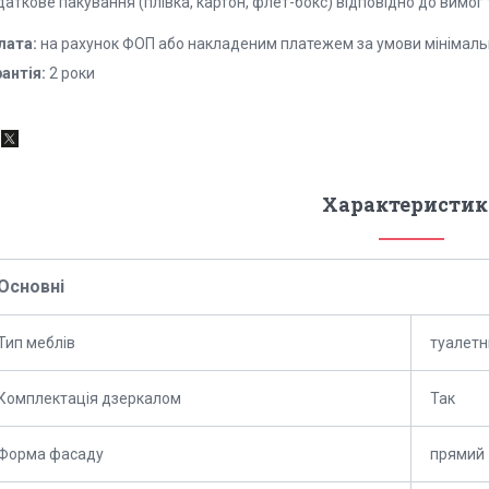
аткове пакування (плівка, картон, флет-бокс) відповідно до вимог
лата:
на рахунок ФОП або накладеним платежем за умови мінімаль
антія:
2 роки
Характеристик
Основні
Тип меблів
туалетн
Комплектація дзеркалом
Так
Форма фасаду
прямий