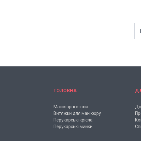
ГОЛОВНА
Д
Манікюрні столи
До
Витяжки для манікюру
Пр
Перукарські крісла
Ко
Перукарські мийки
Сп